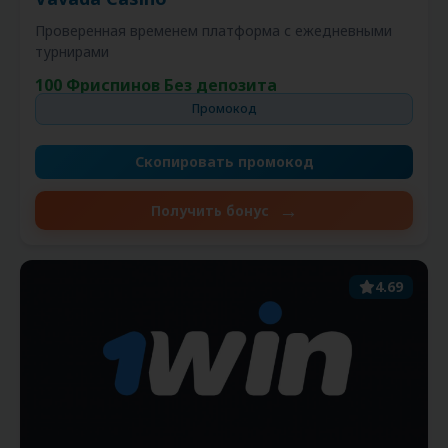
Проверенная временем платформа с ежедневными
турнирами
100 Фриспинов Без депозита
Промокод
Скопировать промокод
→
Получить бонус
4.69