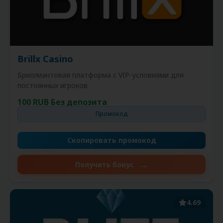
Brillx Casino
Бриллиантовая платформа с VIP-условиями для
постоянных игроков
100 RUB Без депозита
Промокод
Скопировать промокод
→
Получить бонус
4.69