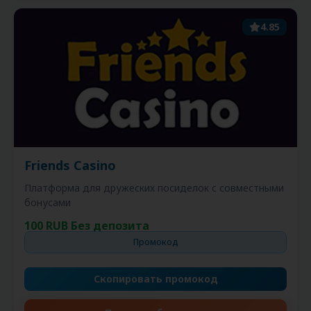
4.85
Friends Casino
Платформа для дружеских посиделок с совместными
бонусами
100 RUB Без депозита
Промокод
Скопировать промокод