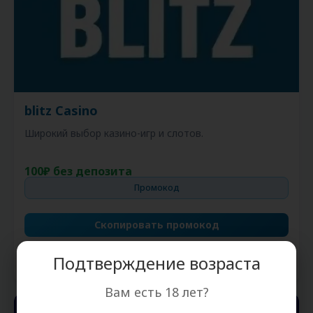
blitz Casino
Широкий выбор казино-игр и слотов.
100₽ без депозита
Промокод
Скопировать промокод
→
Подтверждение возраста
Получить бонус
Вам есть 18 лет?
4.69