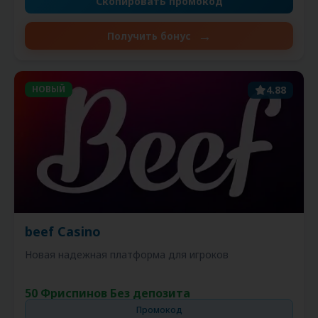
Скопировать промокод
→
Получить бонус
НОВЫЙ
4.88
beef Casino
Новая надежная платформа для игроков
50 Фриспинов Без депозита
Промокод