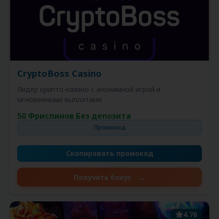
CryptoBoss Casino
Лидер крипто-казино с анонимной игрой и
мгновенными выплатами
50 Фриспинов Без депозита
Промокод
Скопировать промокод
→
Получить бонус
4.76