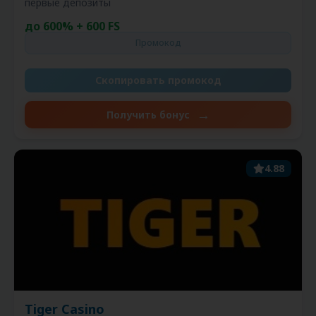
первые депозиты
до 600% + 600 FS
Промокод
Скопировать промокод
→
Получить бонус
4.88
Tiger Casino