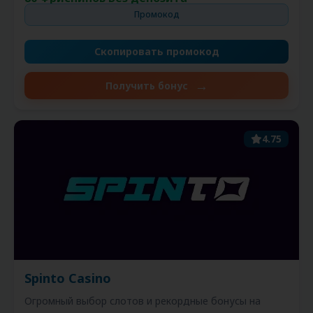
Промокод
Скопировать промокод
→
Получить бонус
4.75
Spinto Casino
Огромный выбор слотов и рекордные бонусы на