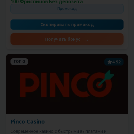
100 Фриспинов Без депозита
Промокод
Скопировать промокод
→
Получить бонус
ТОП-2
4.92
Pinco Casino
Современное казино с быстрыми выплатами и