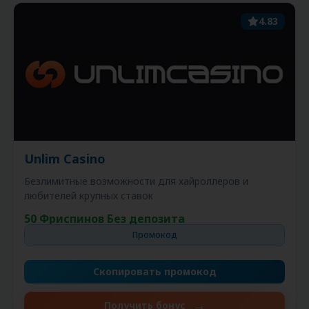
4.83
Unlim Casino
Безлимитные возможности для хайроллеров и
любителей крупных ставок
50 Фриспинов Без депозита
Промокод
Скопировать промокод
→
Получить бонус