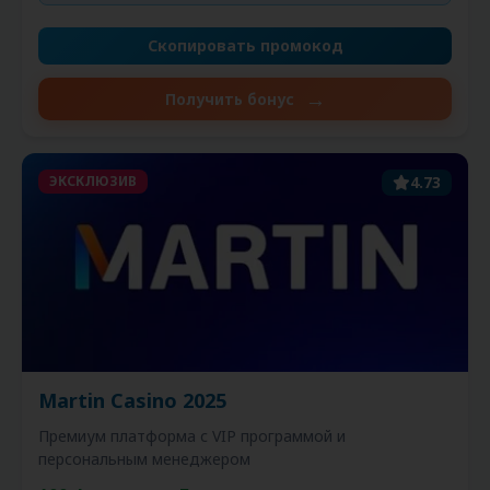
Скопировать промокод
→
Получить бонус
ЭКСКЛЮЗИВ
4.73
Martin Casino 2025
Премиум платформа с VIP программой и
персональным менеджером