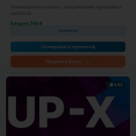
Инновационное казино с ежедневными турнирами и
кэшбэком
Бездеп 500 ₽
Промокод
Скопировать промокод
→
Получить бонус
4.82