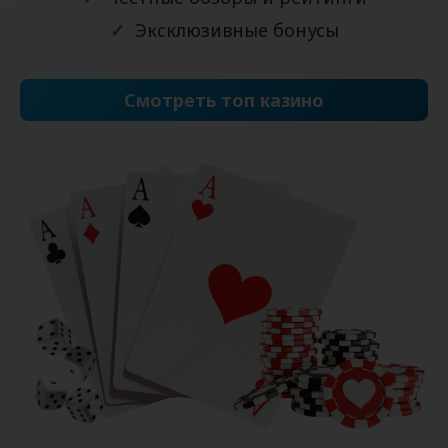
✓
Эксклюзивные бонусы
Смотреть топ казино