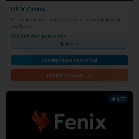
UP-X Casino
Инновационное казино с ежедневными турнирами и
кэшбэком
300 руб без депозита
Промокод
Скопировать промокод
→
Получить бонус
4.77